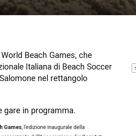
 i World Beach Games, che
Ar
ionale Italiana di Beach Soccer
no
 Salomone
nel rettangolo
le gare in programma.
ch Games
, l’edizione inaugurale della