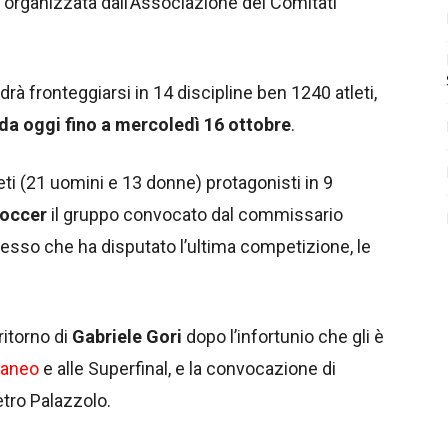
organizzata dall’Associazione dei Comitati
edrà fronteggiarsi in 14 discipline ben 1240 atleti,
da oggi fino a mercoledì 16 ottobre
.
eti (21 uomini e 13 donne) protagonisti in 9
occer
il gruppo convocato dal commissario
tesso che ha disputato l’ultima competizione, le
ritorno di
Gabriele Gori
dopo l’infortunio che gli è
raneo
e alle Superfinal, e la convocazione di
etro Palazzolo.