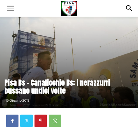
Pisa Bs – Canalicchio Bs: i nerazzurri
bussano undici volte
16 Giugno 2019