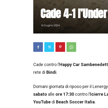
Cade 4-1 l’Unde
6 Giugno 2024
Cade contro l’
Happy Car Sambenedett
rete di
Bindi
.
Domani giornata di riposo per il Lenerg
sabato
alle
ore 17:30
contro l’
Icierre 
YouTube
di
Beach Soccer Italia
.