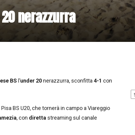
r 20 nerazzurra
ese BS
l’
under 20
nerazzurra, sconfitta
4-1
con
Ar
no
y Pisa BS U20, che tornerà in campo a Viareggio
Lamezia
, con
diretta
streaming sul canale