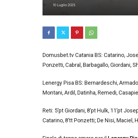
10 Luglio 2025
Domusbet.tv Catania BS: Catarino, Josep 
Ponzetti, Cabral, Barbagallo, Giordani, Sh
Lenergy Pisa BS: Bernardeschi, Armadori,
Montani, Ardil, Datinha, Remedi, Casapier
Reti: 5’pt Giordani, 8’pt Hulk, 11’pt Josep 
Catarino, 8’tt Ponzetti; De Nisi, Maciel, H