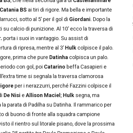
a BS
, che nella seconda gara di
Castellammare
 Catania BS
ai tiri di rigore. Ma bella e importante
rucci, sotto al 5’ per il gol di
Giordani
. Dopo la
i su calcio di punizione. Al 10’ ecco la traversa di
r.
porta i suoi in vantaggio. Su assist di
rtura di ripresa, mentre al 3’
Hulk
colpisce il palo.
 rigore, prima che pure
Datinha
colpisca un palo.
 periodo con gol, poi
Catarino
beffa Casapieri e
All’extra time si segnala la traversa clamorosa
 rigore
per i nerazzurri, perché Fazzini colpisce il
di
De Nisi
e
Allison Maciel
;
Hulk
segna, ma
va la parata di Padilha su Datinha. Il rammarico per
sto di buono di fronte alla squadra campione
isto il rientro sul litorale pisano, dove la prossima