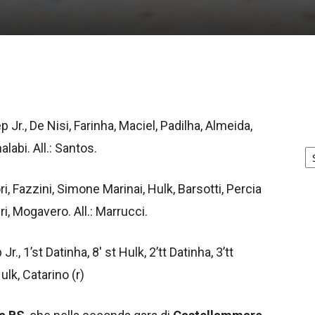
Jr., De Nisi, Farinha, Maciel, Padilha, Almeida,
Ar
alabi. All.: Santos.
no
 Fazzini, Simone Marinai, Hulk, Barsotti, Percia
i, Mogavero. All.: Marrucci.
Jr., 1’st Datinha, 8′ st Hulk, 2’tt Datinha, 3’tt
ulk, Catarino (r)