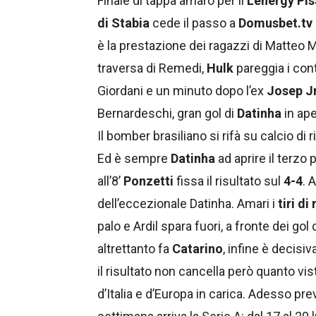
Finale di tappa amaro per il
Lenergy Pis
di Stabia
cede il passo a
Domusbet.tv
è la prestazione dei ragazzi di Matteo Mar
traversa di Remedi,
Hulk
pareggia i cont
Giordani e un minuto dopo l’ex
Josep J
Bernardeschi, gran gol di
Datinha
in ape
Il bomber brasiliano si rifà su calcio di
Ed è sempre
Datinha
ad aprire il terzo
all’8’
Ponzetti
fissa il risultato sul
4-4
. 
dell’eccezionale Datinha. Amari i
tiri di
palo e Ardil spara fuori, a fronte dei gol 
altrettanto fa
Catarino
, infine è decisi
il risultato non cancella però quanto vi
d’Italia e d’Europa in carica. Adesso prev