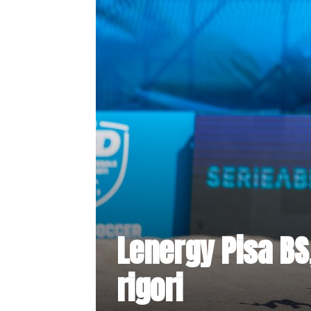
Lenergy Pisa BS
rigori