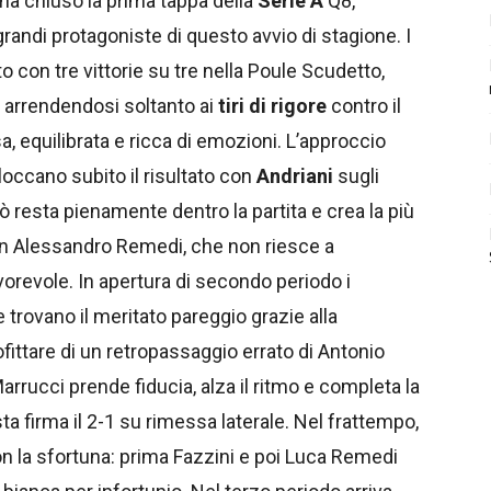
ha chiuso la prima tappa della
Serie A
Q8,
grandi protagoniste di questo avvio di stagione. I
o con tre vittorie su tre nella Poule Scudetto,
, arrendendosi soltanto ai
tiri di rigore
contro il
a, equilibrata e ricca di emozioni. L’approccio
loccano subito il risultato con
Andriani
sugli
erò resta pienamente dentro la partita e crea la più
n Alessandro Remedi, che non riesce a
orevole. In apertura di secondo periodo i
 trovano il meritato pareggio grazie alla
ofittare di un retropassaggio errato di Antonio
Marrucci prende fiducia, alza il ritmo e completa la
sta firma il 2-1 su rimessa laterale. Nel frattempo,
con la sfortuna: prima Fazzini e poi Luca Remedi