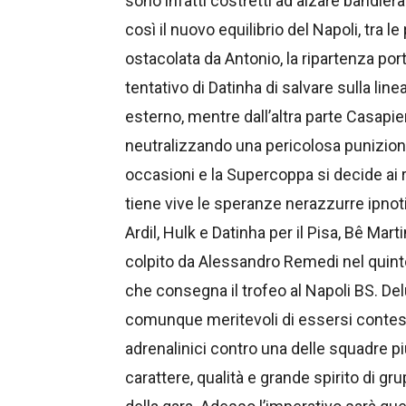
sono infatti costretti ad alzare bandiera
così il nuovo equilibrio del Napoli, tra 
ostacolata da Antonio, la ripartenza por
tentativo di Datinha di salvare sulla line
esterno, mentre dall’altra parte Casapie
neutralizzando una pericolosa punizione
occasioni e la Supercoppa si decide ai ri
tiene vive le speranze nerazzurre ipno
Ardil, Hulk e Datinha per il Pisa, Bê Mart
colpito da Alessandro Remedi nel quinto
che consegna il trofeo al Napoli BS. De
comunque meritevoli di essersi contesi fi
adrenalinici contro una delle squadre p
carattere, qualità e grande spirito di g