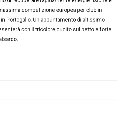
ello di recuperare rapidamente energie fisiche e
, massima competizione europea per club in
 in Portogallo. Un appuntamento di altissimo
resenterà con il tricolore cucito sul petto e forte
elsardo.