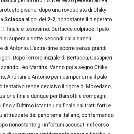
 bianca per infortunio. Nel terzo periodo arriva
le proteste pisane: dopo una rovesciata di Chiky
ta
Sciacca
al gol del
2-2
, nonostante il disperato
a. Il finale è tesissimo: Bertacca colpisce il palo
ri si supera a sette secondi dalla sirena
 di Antonio. L’extra-time scorre senza grandi
gori. Dopo l’errore iniziale di Bertacca, Casapieri
tizzando Léo Martins. Vanno poi a segno Chiky
ins, Andriani e Antonio per i campani, ma il palo
 tentativo rende decisivo il rigore di Moxedano,
lusione finale dunque per Barsotti e compagni,
no all’ultimo istante una finale dai tratti forti e
iù attrezzate del panorama italiano, confermando
ruppo nonostante gli infortuni accusati nel corso