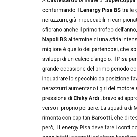
A
Castelsardo
la
finale
di
Supercoppa
confermando il
Lenergy Pisa BS
tra le 
nerazzurri, già impeccabili in campionat
sfiorano anche il primo trofeo dell’anno
Napoli BS
al termine di una sfida intens
migliore è quello dei partenopei, che sb
sviluppi di un calcio d’angolo. Il Pisa p
grande occasione del primo periodo co
inquadrare lo specchio da posizione fav
nerazzurri aumentano i giri del motore e
pressione di
Chiky Ardi
l, bravo ad appr
verso il proprio portiere. La squadra di 
rimonta con capitan
Barsotti
, che di te
però, il Lenergy Pisa deve fare i conti 