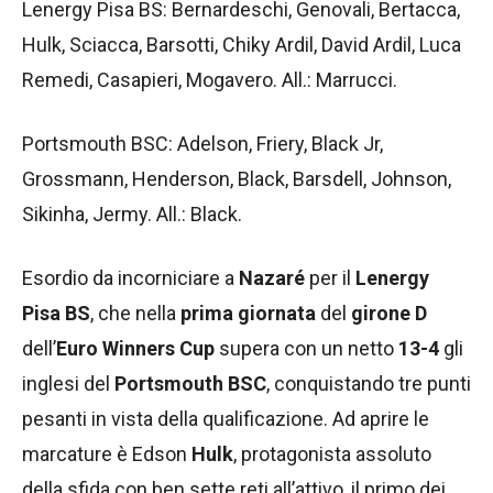
Lenergy Pisa BS: Bernardeschi, Genovali, Bertacca,
Hulk, Sciacca, Barsotti, Chiky Ardil, David Ardil, Luca
Remedi, Casapieri, Mogavero. All.: Marrucci.
Portsmouth BSC: Adelson, Friery, Black Jr,
Grossmann, Henderson, Black, Barsdell, Johnson,
Sikinha, Jermy. All.: Black.
Esordio da incorniciare a
Nazaré
per il
Lenergy
Pisa BS
, che nella
prima giornata
del
girone D
dell’
Euro Winners Cup
supera con un netto
13-4
gli
inglesi del
Portsmouth BSC
, conquistando tre punti
pesanti in vista della qualificazione. Ad aprire le
marcature è Edson
Hulk
, protagonista assoluto
della sfida con ben sette reti all’attivo, il primo dei