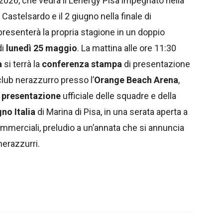
e 2026, che vedrà il Lenergy Pisa impegnato nella
Castelsardo e il 2 giugno nella finale di
presenterà la propria stagione in un doppio
di
lunedì 25 maggio
. La mattina alle ore 11:30
a
si terrà la
conferenza stampa
di presentazione
club nerazzurro presso l’
Orange Beach Arena
,
a
presentazione
ufficiale delle squadre e della
no Italia
di Marina di Pisa, in una serata aperta a
ommerciali, preludio a un’annata che si annuncia
nerazzurri.